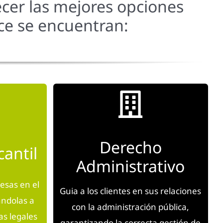
recer las mejores opciones
ece se encuentran:
Derecho
antil
Administrativo
esas en el
Guia a los clientes en sus relaciones
ándolas a
con la administración pública,
as legales
garantizando la correcta gestión de