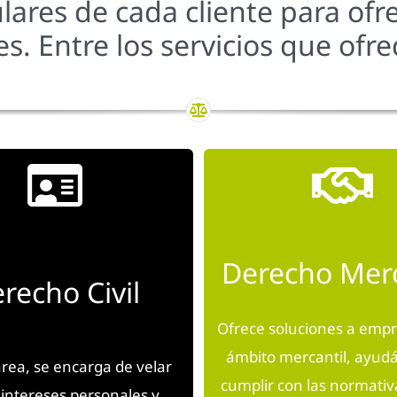
ulares de cada cliente para of
es. Entre los servicios que ofr
Derecho Merc
recho Civil
Ofrece soluciones a empr
ámbito mercantil, ayud
área, se encarga de velar
cumplir con las normativ
 intereses personales y