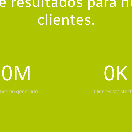
e resultados para n
clientes.
0
M
0
K
neficio generado
Clientes satisfec