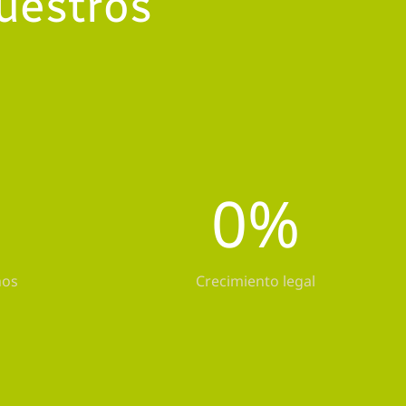
uestros
0
%
hos
Crecimiento legal