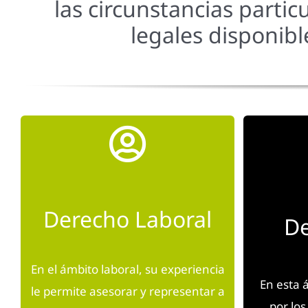
las circunstancias partic
legales disponibl
Derecho Laboral
De
En el ámbito laboral, su experiencia
En esta 
le permite asesorar y representar a
por los