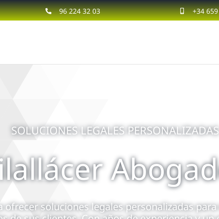
96 224 32 03
+34 659
s
SOLUCIONES LEGALES PERSONALIZADAS
 jurídicos
ilallácer Aboga
s a empresas
a ofrecer soluciones legales personalizadas para 
s de sus clientes. Con años de experiencia y un 