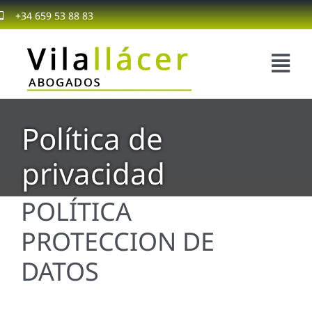
Saltar
+34 659 53 88 83
al
contenido
Tog
Nav
Inicio
Política de
Nosotr
privacidad
Servici
POLÍTICA
PROTECCION DE
Servic
DATOS
Blog