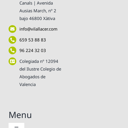
Política de privacidad
Canals | Avenida
Ausias March, nº 2
bajo 46800 Xàtiva
Condiciones de uso
info@vilallacer.com
Ley de cookies
659 53 88 83
96 224 32 03
Accesiblidad
Colegiada nº 12094
del Ilustre Colegio de
Abogados de
Mapa del sitio
Valencia
Menu